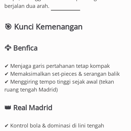
berjalan dua arah.
🎯
Kunci Kemenangan
🦅 Benfica
✔ Menjaga garis pertahanan tetap kompak
✔ Memaksimalkan set-pieces & serangan balik
✔ Menggiring tempo tinggi sejak awal (tekan
ruang tengah Madrid)
👑 Real Madrid
✔ Kontrol bola & dominasi di lini tengah