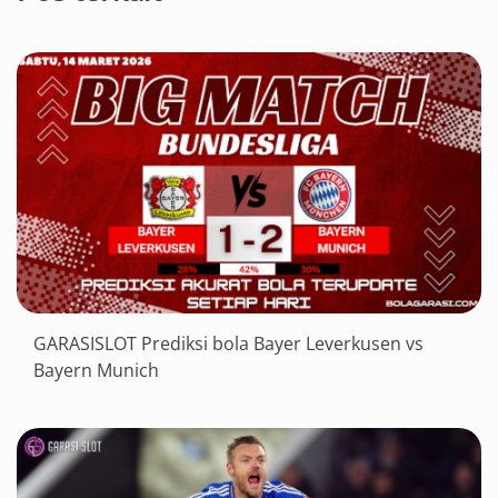
GARASISLOT Prediksi bola Bayer Leverkusen vs
Bayern Munich