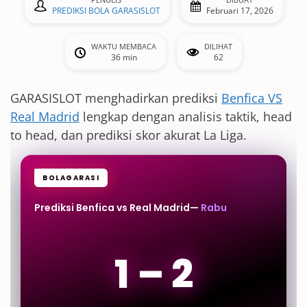
PREDIKSI BOLA GARASISLOT
Februari 17, 2026
WAKTU MEMBACA
DILIHAT
36 min
62
GARASISLOT menghadirkan prediksi
Benfica VS
Real Madrid
lengkap dengan analisis taktik, head
to head, dan prediksi skor akurat La Liga.
BOLAGARASI
Prediksi Benfica vs Real Madrid—
Rabu
1 – 2