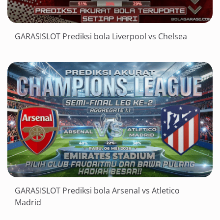
GARASISLOT Prediksi bola Liverpool vs Chelsea
GARASISLOT Prediksi bola Arsenal vs Atletico
Madrid