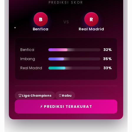
PREDIKSI SKOR
B
R
VS
Benfica
Real Madrid
32%
Benfica
35%
Imbang
33%
Real Madrid
🏆
Liga Champions
⏰
Rabu
⚡ PREDIKSI TERAKURAT