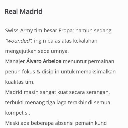
Real Madrid
Swiss-Army tim besar Eropa; namun sedang
“wounded”
, ingin balas atas kekalahan
mengejutkan sebelumnya.
Manajer
Álvaro Arbeloa
menuntut permainan
penuh fokus & disiplin untuk memaksimalkan
kualitas tim.
Madrid masih sangat kuat secara serangan,
terbukti menang tiga laga terakhir di semua
kompetisi.
Meski ada beberapa absensi pemain kunci