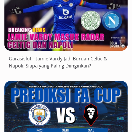
Garasislot – Jamie Vardy Jadi Buruan Celtic &
Napoli: Siapa yang Paling Diinginkan?