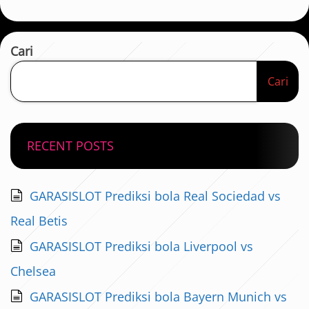
Cari
Cari
RECENT POSTS
GARASISLOT Prediksi bola Real Sociedad vs
Real Betis
GARASISLOT Prediksi bola Liverpool vs
Chelsea
GARASISLOT Prediksi bola Bayern Munich vs