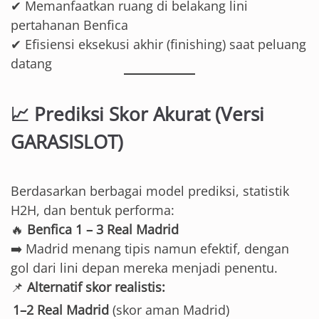
✔ Memanfaatkan ruang di belakang lini
pertahanan Benfica
✔ Efisiensi eksekusi akhir (finishing) saat peluang
datang
📈
Prediksi Skor Akurat (Versi
GARASISLOT)
Berdasarkan berbagai model prediksi, statistik
H2H, dan bentuk performa:
🔥
Benfica 1 – 3 Real Madrid
➡️ Madrid menang tipis namun efektif, dengan
gol dari lini depan mereka menjadi penentu.
📌
Alternatif skor realistis:
1–2 Real Madrid
(skor aman Madrid)