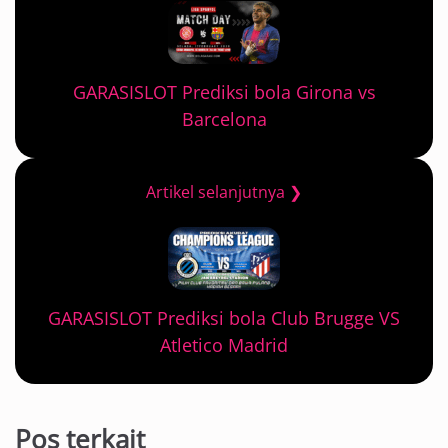
GARASISLOT Prediksi bola Girona vs
Barcelona
Artikel selanjutnya ❯
GARASISLOT Prediksi bola Club Brugge VS
Atletico Madrid
Pos terkait