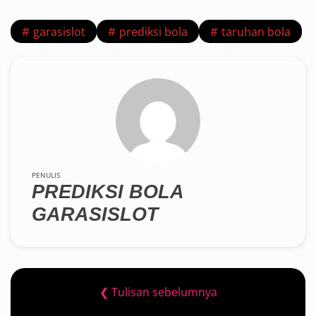
garasislot
prediksi bola
taruhan bola
PENULIS
PREDIKSI BOLA
GARASISLOT
❮ Tulisan sebelumnya