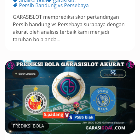
analisa bola
garasislot
Persib Bandung vs Persebaya
GARASISLOT memprediksi skor pertandingan
Persib bandung vs Persebaya surabaya dengan
akurat oleh analisis terbaik kami menjadi
taruhan bola anda...
PREDIKSI BOLA