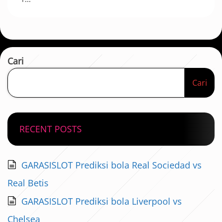
Cari
Cari
RECENT POSTS
GARASISLOT Prediksi bola Real Sociedad vs
Real Betis
GARASISLOT Prediksi bola Liverpool vs
Chelsea