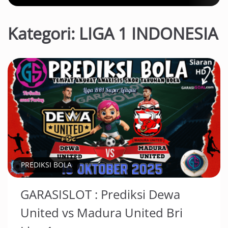
Kategori:
LIGA 1 INDONESIA
PREDIKSI BOLA
GARASISLOT : Prediksi Dewa
United vs Madura United Bri