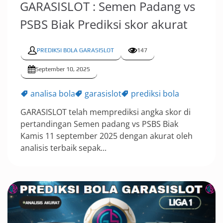
GARASISLOT : Semen Padang vs
PSBS Biak Prediksi skor akurat
PREDIKSI BOLA GARASISLOT
147
September 10, 2025
analisa bola
garasislot
prediksi bola
GARASISLOT telah memprediksi angka skor di
pertandingan Semen padang vs PSBS Biak
Kamis 11 september 2025 dengan akurat oleh
analisis terbaik sepak...