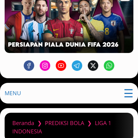
m
a
MENU
Beranda
❯
PREDIKSI BOLA
❯
LIGA 1
INDONESIA