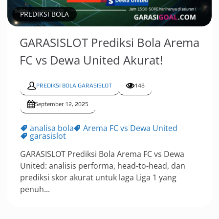
PREDIKSI BOLA
GARASISLOT Prediksi Bola Arema
FC vs Dewa United Akurat!
PREDIKSI BOLA GARASISLOT
148
September 12, 2025
analisa bola
Arema FC vs Dewa United
garasislot
GARASISLOT Prediksi Bola Arema FC vs Dewa
United: analisis performa, head-to-head, dan
prediksi skor akurat untuk laga Liga 1 yang
penuh...