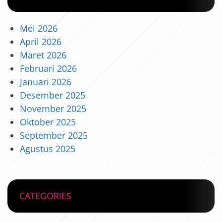
Mei 2026
April 2026
Maret 2026
Februari 2026
Januari 2026
Desember 2025
November 2025
Oktober 2025
September 2025
Agustus 2025
CATEGORIES