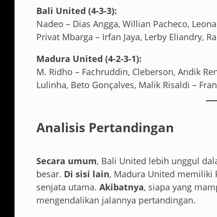
Bali United (4-3-3):
Nadeo – Dias Angga, Willian Pacheco, Leona
Privat Mbarga – Irfan Jaya, Lerby Eliandry, 
Madura United (4-2-3-1):
M. Ridho – Fachruddin, Cleberson, Andik R
Lulinha, Beto Gonçalves, Malik Risaldi – Fra
Analisis Pertandingan
Secara umum
, Bali United lebih unggul d
besar.
Di sisi lain
, Madura United memiliki 
senjata utama.
Akibatnya
, siapa yang mam
mengendalikan jalannya pertandingan.