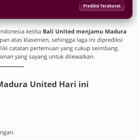
Prediksi Terakurat
 Indonesia ketika
Bali United menjamu Madura
an atas klasemen, sehingga laga ini diprediksi
liki catatan pertemuan yang cukup seimbang.
ntonan yang sayang untuk dilewatkan.
 Madura United Hari ini
ngan.