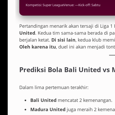
Kompetisi: Super League
Venue: —
Kick-off: Sabtu
Pertandingan menarik akan tersaji di Liga 1
United
. Kedua tim sama-sama berada di pap
berjalan ketat.
Di sisi lain
, kedua klub memi
Oleh karena itu
, duel ini akan menjadi to
Prediksi Bola Bali United vs
Dalam lima pertemuan terakhir:
Bali United
mencatat 2 kemenangan.
Madura United
juga meraih 2 kemena