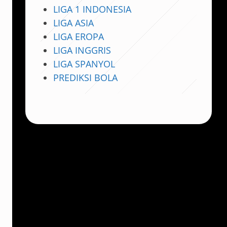
LIGA 1 INDONESIA
LIGA ASIA
LIGA EROPA
LIGA INGGRIS
LIGA SPANYOL
PREDIKSI BOLA