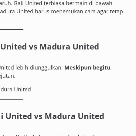
aruh. Bali United terbiasa bermain di bawah
Madura United harus menemukan cara agar tetap
i United vs Madura United
nited lebih diunggulkan.
Meskipun begitu
,
jutan.
adura United
li United vs Madura United