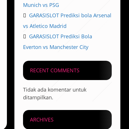
Munich vs PSG
GARASISLOT Prediksi bola Arsenal
vs Atletico Madrid
GARASISLOT Prediksi Bola
Everton vs Manchester City
RECENT COMMENTS
Tidak ada komentar untuk
ditampilkan.
ARCHIVES