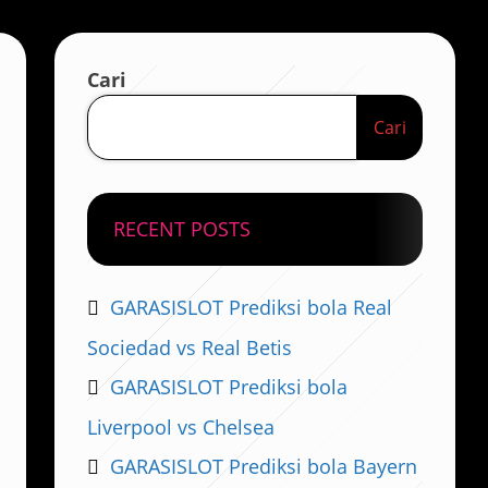
Cari
Cari
RECENT POSTS
GARASISLOT Prediksi bola Real
Sociedad vs Real Betis
GARASISLOT Prediksi bola
Liverpool vs Chelsea
GARASISLOT Prediksi bola Bayern