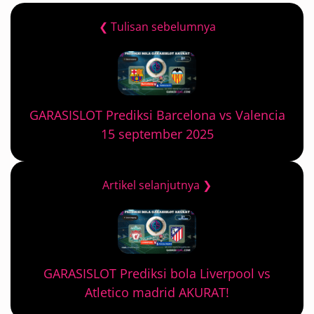
❮ Tulisan sebelumnya
GARASISLOT Prediksi Barcelona vs Valencia
15 september 2025
Artikel selanjutnya ❯
GARASISLOT Prediksi bola Liverpool vs
Atletico madrid AKURAT!