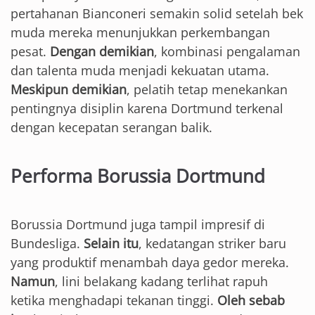
pertahanan Bianconeri semakin solid setelah bek
muda mereka menunjukkan perkembangan
pesat.
Dengan demikian
, kombinasi pengalaman
dan talenta muda menjadi kekuatan utama.
Meskipun demikian
, pelatih tetap menekankan
pentingnya disiplin karena Dortmund terkenal
dengan kecepatan serangan balik.
Performa Borussia Dortmund
Borussia Dortmund juga tampil impresif di
Bundesliga.
Selain itu
, kedatangan striker baru
yang produktif menambah daya gedor mereka.
Namun
, lini belakang kadang terlihat rapuh
ketika menghadapi tekanan tinggi.
Oleh sebab