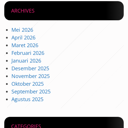
ARCHIVES
Mei 2026
April 2026
Maret 2026
Februari 2026
Januari 2026
Desember 2025
November 2025
Oktober 2025
September 2025
Agustus 2025
CATEGORIES