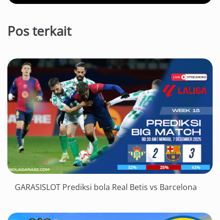
Pos terkait
GARASISLOT Prediksi bola Real Betis vs Barcelona