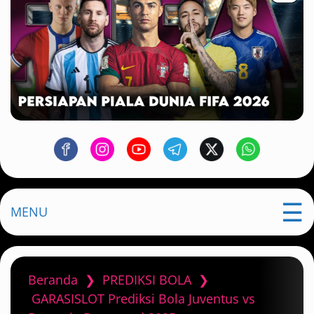
m
a
MENU
Beranda
❯
PREDIKSI BOLA
❯
GARASISLOT Prediksi Bola Juventus vs