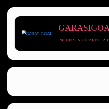
L
o
m
p
GARASIGO
a
t
PREDIKSI AKURAT BOLA T
k
e
k
o
n
t
e
n
u
t
a