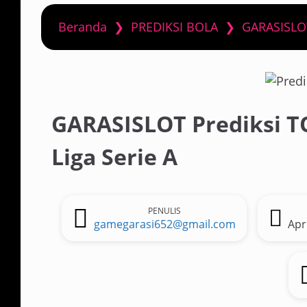
m
Beranda
❯
PREDIKSI BOLA
❯
GARASISLOT
a
GARASISLOT Prediksi T
Liga Serie A
PENULIS
gamegarasi652@gmail.com
Apr