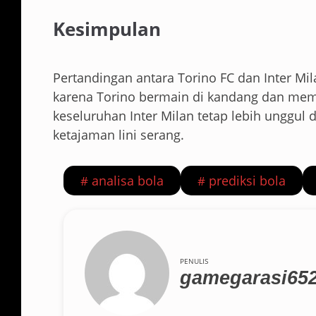
Kesimpulan
Pertandingan antara Torino FC dan Inter Mil
karena Torino bermain di kandang dan memi
keseluruhan Inter Milan tetap lebih unggul d
ketajaman lini serang.
analisa bola
prediksi bola
PENULIS
gamegarasi65