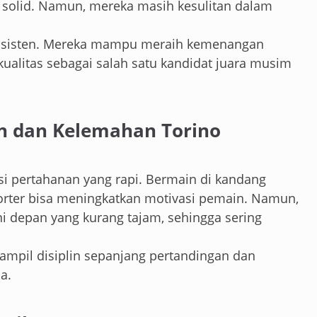
n solid. Namun, mereka masih kesulitan dalam
 konsisten. Mereka mampu meraih kemenangan
ualitas sebagai salah satu kandidat juara musim
an dan Kelemahan Torino
si pertahanan yang rapi. Bermain di kandang
orter bisa meningkatkan motivasi pemain. Namun,
ni depan yang kurang tajam, sehingga sering
s tampil disiplin sepanjang pertandingan dan
a.