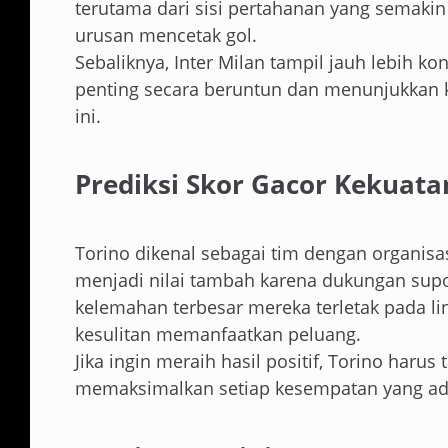
terutama dari sisi pertahanan yang semaki
urusan mencetak gol.
Sebaliknya, Inter Milan tampil jauh lebih
penting secara beruntun dan menunjukkan k
ini.
Prediksi Skor Gacor Kekuat
Torino dikenal sebagai tim dengan organisa
menjadi nilai tambah karena dukungan sup
kelemahan terbesar mereka terletak pada li
kesulitan memanfaatkan peluang.
Jika ingin meraih hasil positif, Torino haru
memaksimalkan setiap kesempatan yang ad