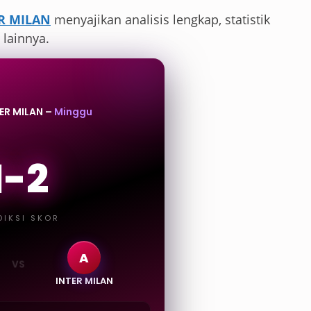
ER MILAN
menyajikan analisis lengkap, statistik
 lainnya.
TER MILAN –
Minggu
1-2
DIKSI SKOR
A
VS
INTER MILAN