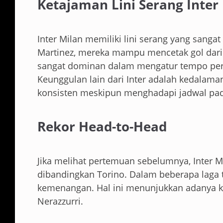
Ketajaman Lini Serang Inter
Inter Milan memiliki lini serang yang sang
Martinez, mereka mampu mencetak gol dari ber
sangat dominan dalam mengatur tempo pe
Keunggulan lain dari Inter adalah kedalam
konsisten meskipun menghadapi jadwal pad
Rekor Head-to-Head
Jika melihat pertemuan sebelumnya, Inter M
dibandingkan Torino. Dalam beberapa laga t
kemenangan. Hal ini menunjukkan adanya ke
Nerazzurri.