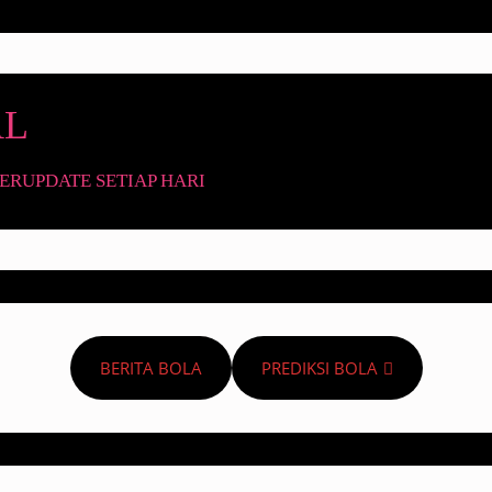
AL
ERUPDATE SETIAP HARI
BERITA BOLA
PREDIKSI BOLA