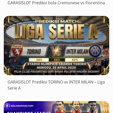
GARASISLOT Prediksi bola Cremonese vs Fiorentina
GARASISLOT Prediksi TORINO vs INTER MILAN – Liga
Serie A