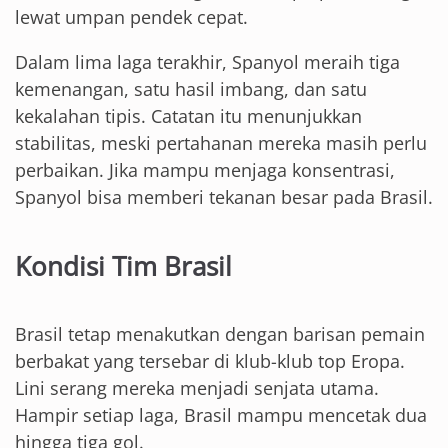
lewat umpan pendek cepat.
Dalam lima laga terakhir, Spanyol meraih tiga
kemenangan, satu hasil imbang, dan satu
kekalahan tipis. Catatan itu menunjukkan
stabilitas, meski pertahanan mereka masih perlu
perbaikan. Jika mampu menjaga konsentrasi,
Spanyol bisa memberi tekanan besar pada Brasil.
Kondisi Tim Brasil
Brasil tetap menakutkan dengan barisan pemain
berbakat yang tersebar di klub-klub top Eropa.
Lini serang mereka menjadi senjata utama.
Hampir setiap laga, Brasil mampu mencetak dua
hingga tiga gol.