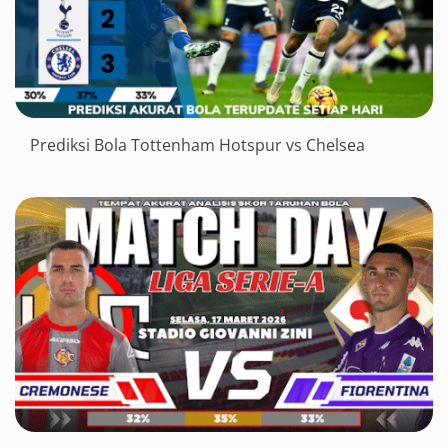
Prediksi Bola Tottenham Hotspur vs Chelsea