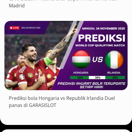
Madrid
Prediksi bola Hongaria vs Republik Irlandia Duel
panas di GARASISLOT