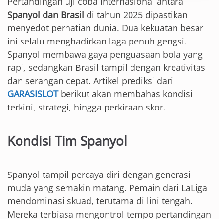
Pertandingan uji coba internasional antara
Spanyol dan Brasil
di tahun 2025 dipastikan
menyedot perhatian dunia. Dua kekuatan besar
ini selalu menghadirkan laga penuh gengsi.
Spanyol membawa gaya penguasaan bola yang
rapi, sedangkan Brasil tampil dengan kreativitas
dan serangan cepat. Artikel prediksi dari
GARASISLOT
berikut akan membahas kondisi
terkini, strategi, hingga perkiraan skor.
Kondisi Tim Spanyol
Spanyol tampil percaya diri dengan generasi
muda yang semakin matang. Pemain dari LaLiga
mendominasi skuad, terutama di lini tengah.
Mereka terbiasa mengontrol tempo pertandingan