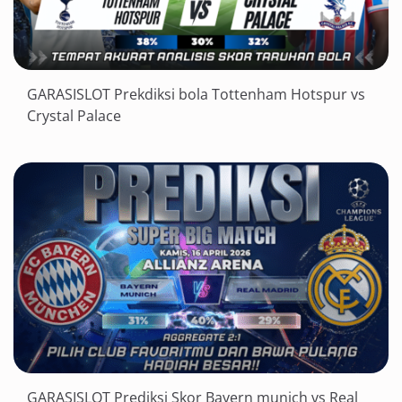
GARASISLOT Prekdiksi bola Tottenham Hotspur vs
Crystal Palace
GARASISLOT Prediksi Skor Bayern munich vs Real