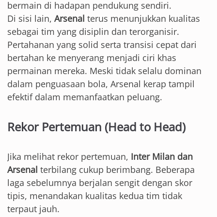
bermain di hadapan pendukung sendiri.
Di sisi lain,
Arsenal
terus menunjukkan kualitas
sebagai tim yang disiplin dan terorganisir.
Pertahanan yang solid serta transisi cepat dari
bertahan ke menyerang menjadi ciri khas
permainan mereka. Meski tidak selalu dominan
dalam penguasaan bola, Arsenal kerap tampil
efektif dalam memanfaatkan peluang.
Rekor Pertemuan (Head to Head)
Jika melihat rekor pertemuan,
Inter Milan dan
Arsenal
terbilang cukup berimbang. Beberapa
laga sebelumnya berjalan sengit dengan skor
tipis, menandakan kualitas kedua tim tidak
terpaut jauh.