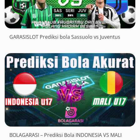
GARASISLOT Prediksi bola Sassuolo vs Juventus
BOLAGARASI – Prediksi Bola INDONESIA VS MALI