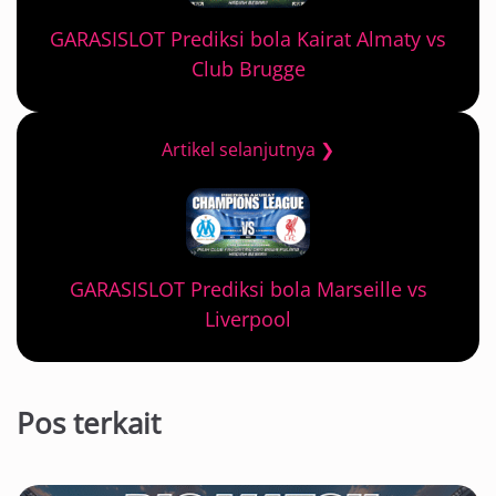
GARASISLOT Prediksi bola Kairat Almaty vs
Club Brugge
Artikel selanjutnya ❯
GARASISLOT Prediksi bola Marseille vs
Liverpool
Pos terkait