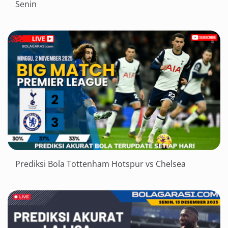
Senin
Prediksi Bola Tottenham Hotspur vs Chelsea