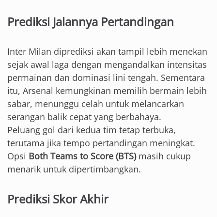
Prediksi Jalannya Pertandingan
Inter Milan diprediksi akan tampil lebih menekan
sejak awal laga dengan mengandalkan intensitas
permainan dan dominasi lini tengah. Sementara
itu, Arsenal kemungkinan memilih bermain lebih
sabar, menunggu celah untuk melancarkan
serangan balik cepat yang berbahaya.
Peluang gol dari kedua tim tetap terbuka,
terutama jika tempo pertandingan meningkat.
Opsi
Both Teams to Score (BTS)
masih cukup
menarik untuk dipertimbangkan.
Prediksi Skor Akhir