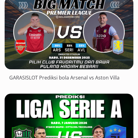
GARASISLOT Prediksi bola Arsenal vs Aston Villa