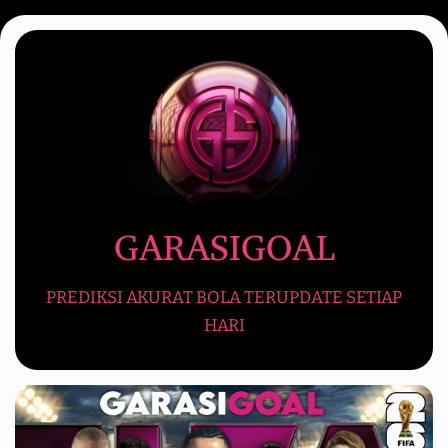
L
o
m
p
a
t
k
e
k
GARASIGOAL
o
n
PREDIKSI AKURAT BOLA TERUPDATE SETIAP
t
HARI
e
n
u
t
a