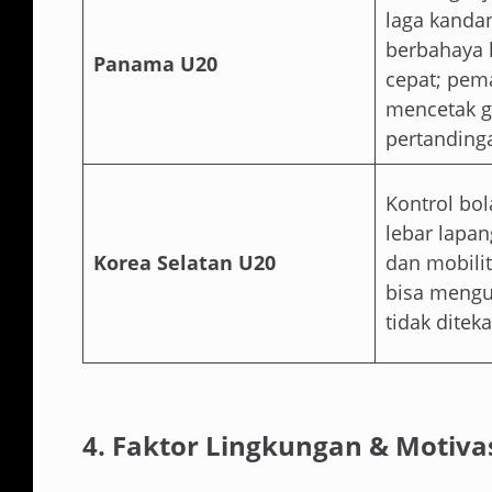
laga kandan
berbahaya l
Panama U20
cepat; pem
mencetak g
pertanding
Kontrol bo
lebar lapa
Korea Selatan U20
dan mobili
bisa mengu
tidak diteka
4. Faktor Lingkungan & Motiva