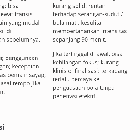
g; bisa
kurang solid; rentan
ewat transisi
terhadap serangan-sudut /
ain yang mudah
bola mati; kesulitan
ol di
mempertahankan intensitas
an sebelumnya.
sepanjang 90 menit.
Jika tertinggal di awal, bisa
la; penggunaan
kehilangan fokus; kurang
ngan; kecepatan
klinis di finalisasi; terkadang
tas pemain sayap;
terlalu percaya ke
asai tempo jika
penguasaan bola tanpa
n.
penetrasi efektif.
si