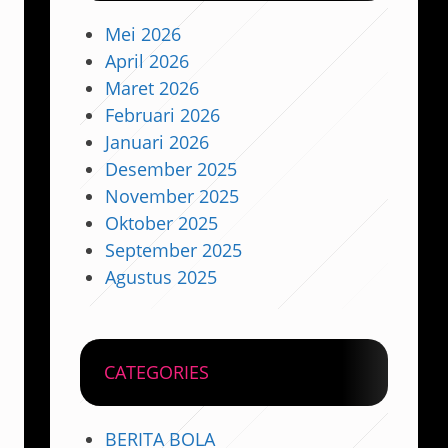
Mei 2026
April 2026
Maret 2026
Februari 2026
Januari 2026
Desember 2025
November 2025
Oktober 2025
September 2025
Agustus 2025
CATEGORIES
BERITA BOLA