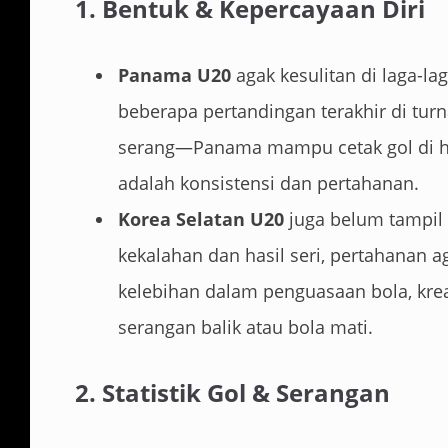
1. Bentuk & Kepercayaan Diri
Panama U20
agak kesulitan di laga-
beberapa pertandingan terakhir di tur
serang—Panama mampu cetak gol di h
adalah konsistensi dan pertahanan.
Korea Selatan U20
juga belum tampil
kekalahan dan hasil seri, pertahanan a
kelebihan dalam penguasaan bola, kreat
serangan balik atau bola mati.
2. Statistik Gol & Serangan