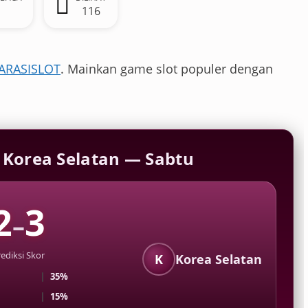
n
116
ARASISLOT
. Mainkan game slot populer dengan
 Korea Selatan — Sabtu
2
3
–
rediksi Skor
K
Korea Selatan
35%
15%