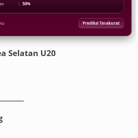
tan
50%
btu
Prediksi Terakurat
ea Selatan U20
g