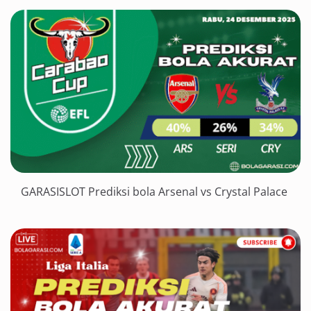
GARASISLOT Prediksi bola Arsenal vs Crystal Palace