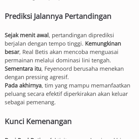
Prediksi Jalannya Pertandingan
Sejak menit awal
, pertandingan diprediksi
berjalan dengan tempo tinggi.
Kemungkinan
besar
, Real Betis akan mencoba menguasai
permainan melalui dominasi lini tengah.
Sementara itu
, Feyenoord berusaha menekan
dengan pressing agresif.
Pada akhirnya
, tim yang mampu memanfaatkan
peluang secara efektif diperkirakan akan keluar
sebagai pemenang.
Kunci Kemenangan