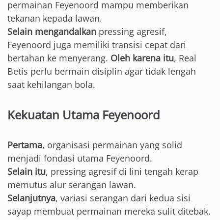
permainan Feyenoord mampu memberikan
tekanan kepada lawan.
Selain mengandalkan
pressing agresif,
Feyenoord juga memiliki transisi cepat dari
bertahan ke menyerang.
Oleh karena itu
, Real
Betis perlu bermain disiplin agar tidak lengah
saat kehilangan bola.
Kekuatan Utama Feyenoord
Pertama
, organisasi permainan yang solid
menjadi fondasi utama Feyenoord.
Selain itu
, pressing agresif di lini tengah kerap
memutus alur serangan lawan.
Selanjutnya
, variasi serangan dari kedua sisi
sayap membuat permainan mereka sulit ditebak.