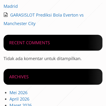
Madrid
GARASISLOT Prediksi Bola Everton vs
Manchester City
RECENT COMMENTS
Tidak ada komentar untuk ditampilkan.
ARCHIVES
Mei 2026
April 2026
Maret 2026