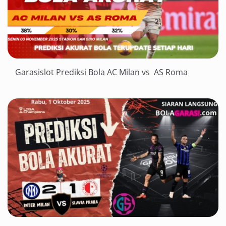
Garasislot Prediksi Bola AC Milan vs AS Roma