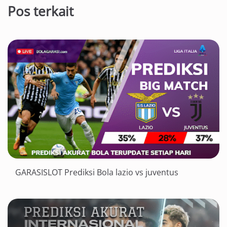
Pos terkait
GARASISLOT Prediksi Bola lazio vs juventus