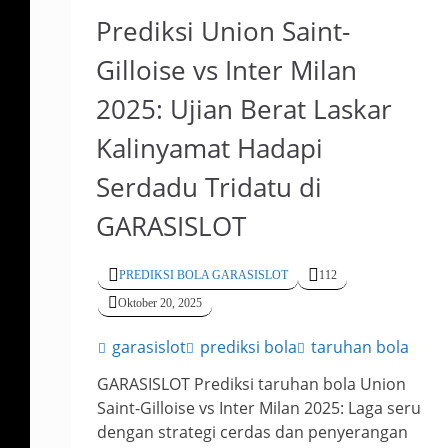
Prediksi Union Saint-
Gilloise vs Inter Milan
2025: Ujian Berat Laskar
Kalinyamat Hadapi
Serdadu Tridatu di
GARASISLOT
PREDIKSI BOLA GARASISLOT
112
Oktober 20, 2025
garasislot
prediksi bola
taruhan bola
GARASISLOT Prediksi taruhan bola Union
Saint-Gilloise vs Inter Milan 2025: Laga seru
dengan strategi cerdas dan penyerangan