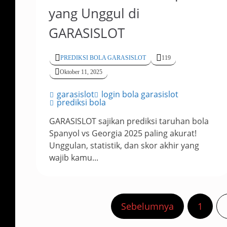
yang Unggul di
GARASISLOT
PREDIKSI BOLA GARASISLOT
119
Oktober 11, 2025
garasislot
login bola garasislot
prediksi bola
GARASISLOT sajikan prediksi taruhan bola
Spanyol vs Georgia 2025 paling akurat!
Unggulan, statistik, dan skor akhir yang
wajib kamu...
P
Sebelumnya
1
a