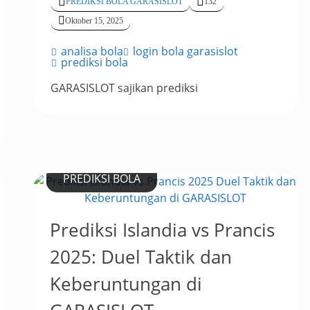
PREDIKSI BOLA GARASISLOT
132
Oktober 15, 2025
analisa bola
login bola garasislot
prediksi bola
GARASISLOT sajikan prediksi
PREDIKSI BOLA
Prediksi Islandia vs Prancis
2025: Duel Taktik dan
Keberuntungan di