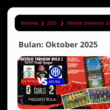
m
a
Beranda
❯
2025
❯
Oktober
(Halaman 2)
Bulan:
Oktober 2025
PREDIKSI BOLA