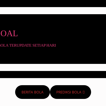
GOAL
BOLA TERUPDATE SETIAP HARI
BERITA BOLA
PREDIKSI BOLA