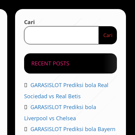
Cari
Cari
RECENT POSTS
GARASISLOT Prediksi bola Real
Sociedad vs Real Betis
GARASISLOT Prediksi bola
Liverpool vs Chelsea
GARASISLOT Prediksi bola Bayern