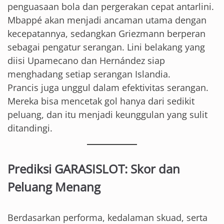
penguasaan bola dan pergerakan cepat antarlini.
Mbappé akan menjadi ancaman utama dengan
kecepatannya, sedangkan Griezmann berperan
sebagai pengatur serangan. Lini belakang yang
diisi Upamecano dan Hernández siap
menghadang setiap serangan Islandia.
Prancis juga unggul dalam efektivitas serangan.
Mereka bisa mencetak gol hanya dari sedikit
peluang, dan itu menjadi keunggulan yang sulit
ditandingi.
Prediksi GARASISLOT: Skor dan
Peluang Menang
Berdasarkan performa, kedalaman skuad, serta