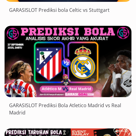
GARASISLOT Prediksi bola Celtic vs Stuttgart
GARASISLOT Prediksi Bola Atletico Madrid vs Real
Madrid