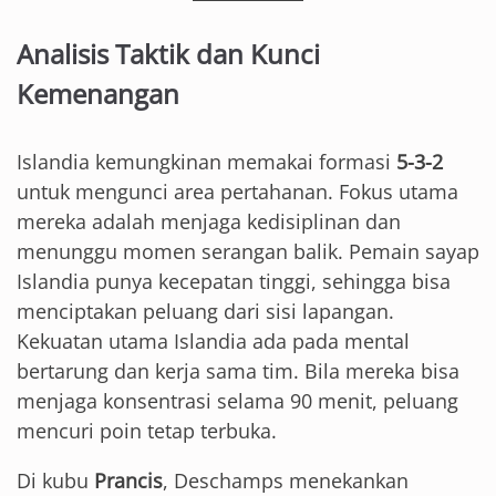
Analisis Taktik dan Kunci
Kemenangan
Islandia kemungkinan memakai formasi
5-3-2
untuk mengunci area pertahanan. Fokus utama
mereka adalah menjaga kedisiplinan dan
menunggu momen serangan balik. Pemain sayap
Islandia punya kecepatan tinggi, sehingga bisa
menciptakan peluang dari sisi lapangan.
Kekuatan utama Islandia ada pada mental
bertarung dan kerja sama tim. Bila mereka bisa
menjaga konsentrasi selama 90 menit, peluang
mencuri poin tetap terbuka.
Di kubu
Prancis
, Deschamps menekankan