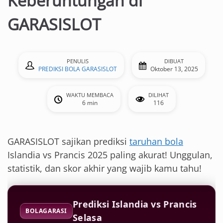
Keberuntungan di
GARASISLOT
PENULIS
DIBUAT
PREDIKSI BOLA GARASISLOT
Oktober 13, 2025
WAKTU MEMBACA
DILIHAT
6 min
116
GARASISLOT sajikan prediksi
taruhan bola
Islandia vs Prancis 2025 paling akurat! Unggulan,
statistik, dan skor akhir yang wajib kamu tahu!
Prediksi Islandia vs Prancis
BOLAGARASI
Selasa