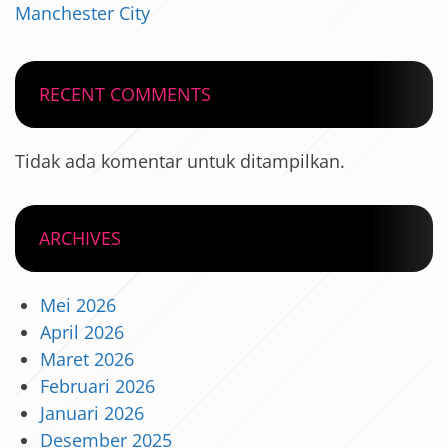
Manchester City
RECENT COMMENTS
Tidak ada komentar untuk ditampilkan.
ARCHIVES
Mei 2026
April 2026
Maret 2026
Februari 2026
Januari 2026
Desember 2025