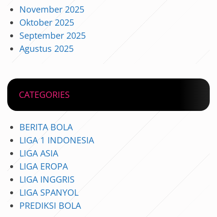
November 2025
Oktober 2025
September 2025
Agustus 2025
CATEGORIES
BERITA BOLA
LIGA 1 INDONESIA
LIGA ASIA
LIGA EROPA
LIGA INGGRIS
LIGA SPANYOL
PREDIKSI BOLA