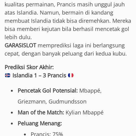
kualitas permainan, Prancis masih unggul jauh
atas Islandia. Namun, bermain di kandang
membuat Islandia tidak bisa diremehkan. Mereka
bisa memberi kejutan bila berhasil mencetak gol
lebih dulu.
GARASISLOT
memprediksi laga ini berlangsung
cepat, dengan banyak peluang dari kedua kubu.
Prediksi Skor Akhir:
Islandia 1 – 3 Prancis
Pencetak Gol Potensial:
Mbappé,
Griezmann, Gudmundsson
Man of the Match:
Kylian Mbappé
Peluang Menang:
Prancis: 75%