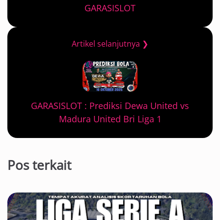
GARASISLOT
Artikel selanjutnya ❯
GARASISLOT : Prediksi Dewa United vs
Madura United Bri Liga 1
Pos terkait