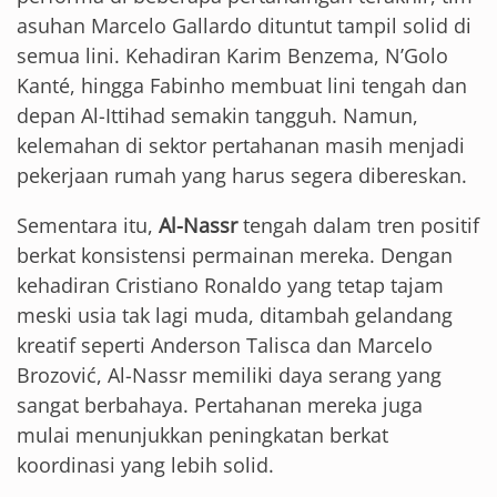
asuhan Marcelo Gallardo dituntut tampil solid di
semua lini. Kehadiran Karim Benzema, N’Golo
Kanté, hingga Fabinho membuat lini tengah dan
depan Al-Ittihad semakin tangguh. Namun,
kelemahan di sektor pertahanan masih menjadi
pekerjaan rumah yang harus segera dibereskan.
Sementara itu,
Al-Nassr
tengah dalam tren positif
berkat konsistensi permainan mereka. Dengan
kehadiran Cristiano Ronaldo yang tetap tajam
meski usia tak lagi muda, ditambah gelandang
kreatif seperti Anderson Talisca dan Marcelo
Brozović, Al-Nassr memiliki daya serang yang
sangat berbahaya. Pertahanan mereka juga
mulai menunjukkan peningkatan berkat
koordinasi yang lebih solid.