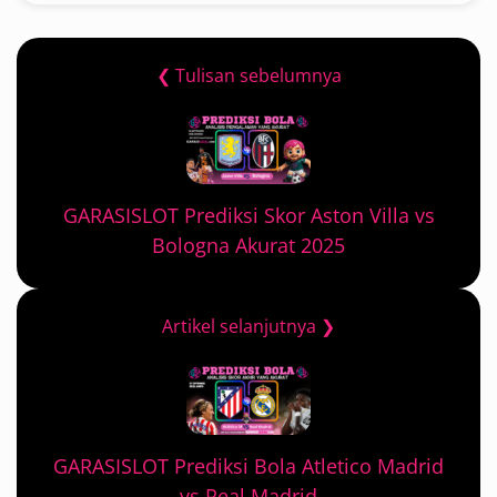
❮ Tulisan sebelumnya
GARASISLOT Prediksi Skor Aston Villa vs
Bologna Akurat 2025
Artikel selanjutnya ❯
GARASISLOT Prediksi Bola Atletico Madrid
vs Real Madrid