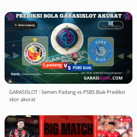
GARASISLOT : Semen Padang vs PSBS Biak Prediksi
skor akurat