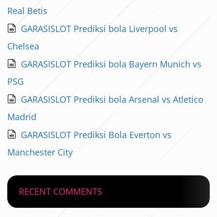
Real Betis
GARASISLOT Prediksi bola Liverpool vs
Chelsea
GARASISLOT Prediksi bola Bayern Munich vs
PSG
GARASISLOT Prediksi bola Arsenal vs Atletico
Madrid
GARASISLOT Prediksi Bola Everton vs
Manchester City
RECENT COMMENTS