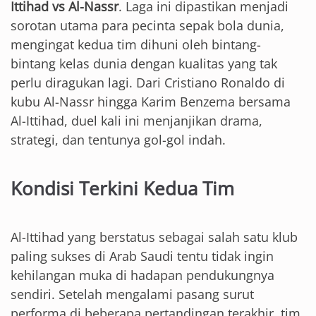
Ittihad vs Al-Nassr
. Laga ini dipastikan menjadi
sorotan utama para pecinta sepak bola dunia,
mengingat kedua tim dihuni oleh bintang-
bintang kelas dunia dengan kualitas yang tak
perlu diragukan lagi. Dari Cristiano Ronaldo di
kubu Al-Nassr hingga Karim Benzema bersama
Al-Ittihad, duel kali ini menjanjikan drama,
strategi, dan tentunya gol-gol indah.
Kondisi Terkini Kedua Tim
Al-Ittihad yang berstatus sebagai salah satu klub
paling sukses di Arab Saudi tentu tidak ingin
kehilangan muka di hadapan pendukungnya
sendiri. Setelah mengalami pasang surut
performa di beberapa pertandingan terakhir, tim