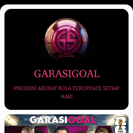
L
o
m
p
a
t
k
e
k
GARASIGOAL
o
n
PREDIKSI AKURAT BOLA TERUPDATE SETIAP
t
HARI
e
n
u
t
a